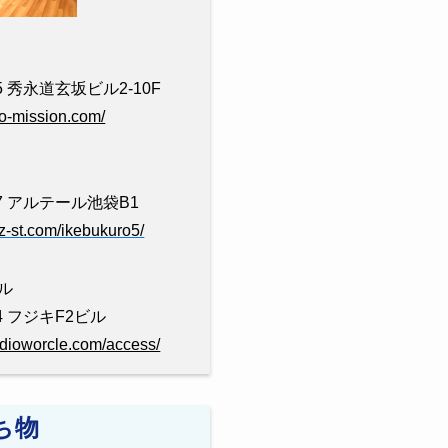
 秀永道玄坂ビル2-10F
dio-mission.com/
7 アルテール池袋B1
zz-st.com/ikebukuro5/
ル
4 フジキF2ビル
udioworcle.com/access/
ち物