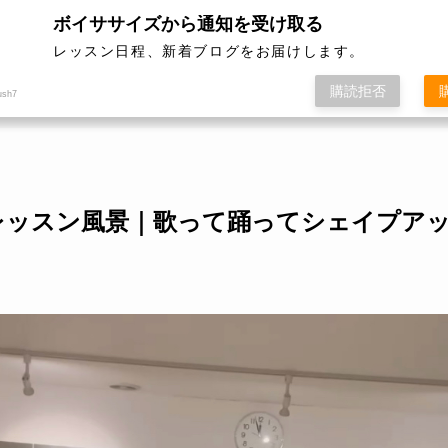
性限定」
ボイササイズから通知を受け取る
レッスン日程、新着ブログをお届けします。
ボイササイズ
レッスン開催日程
料
購読拒否
ush7
/05 レッスン風景｜歌って踊ってシェイプア