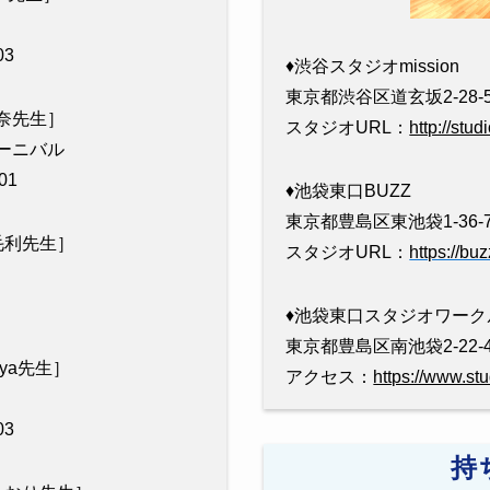
3
♦︎渋谷スタジオmission
東京都渋谷区道玄坂2-28-5
［杏奈先生］
スタジオURL：
http://stu
カーニバル
01
♦︎池袋東口BUZZ
東京都豊島区東池袋1-36-
0［毛利先生］
スタジオURL：
https://bu
♦︎池袋東口スタジオワーク
東京都豊島区南池袋2-22-
［Aya先生］
アクセス：
https://www.st
3
持