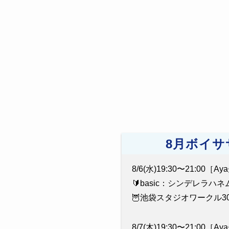
8月ボイサ
8/6(水)19:30〜21:00［A
🔰basic：シンデレラハ
🦉池袋スタジオワークル30
8/7(木)19:30〜21:00［A