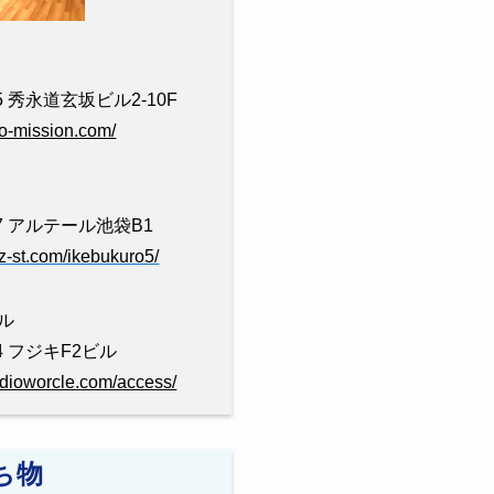
 秀永道玄坂ビル2-10F
dio-mission.com/
7 アルテール池袋B1
zz-st.com/ikebukuro5/
ル
4 フジキF2ビル
udioworcle.com/access/
ち物