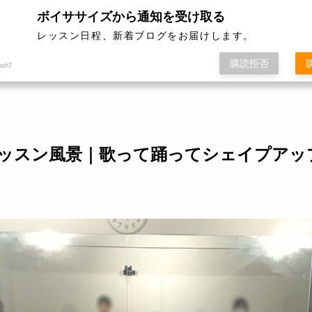
性限定」
ボイササイズから通知を受け取る
レッスン日程、新着ブログをお届けします。
ボイササイズ
レッスン開催日程
料
購読拒否
ush7
/16 レッスン風景｜歌って踊ってシェイプアッ