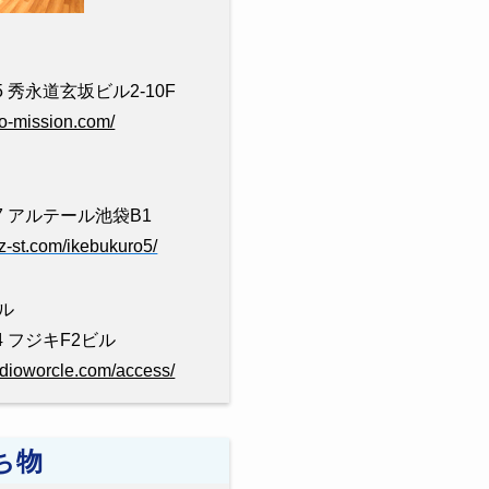
 秀永道玄坂ビル2-10F
dio-mission.com/
7 アルテール池袋B1
zz-st.com/ikebukuro5/
ル
4 フジキF2ビル
udioworcle.com/access/
ち物