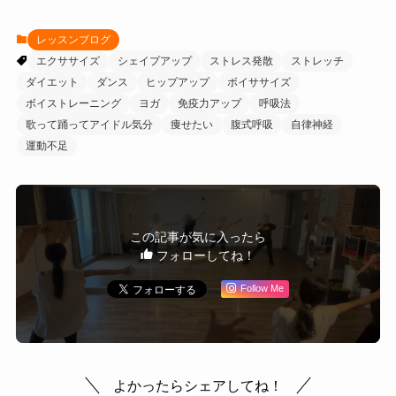
レッスンブログ
エクササイズ
シェイプアップ
ストレス発散
ストレッチ
ダイエット
ダンス
ヒップアップ
ボイササイズ
ボイストレーニング
ヨガ
免疫力アップ
呼吸法
歌って踊ってアイドル気分
痩せたい
腹式呼吸
自律神経
運動不足
この記事が気に入ったら
フォローしてね！
Follow Me
よかったらシェアしてね！