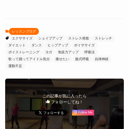
レッスンブログ
エクササイズ
シェイプアップ
ストレス発散
ストレッチ
ダイエット
ダンス
ヒップアップ
ボイササイズ
ボイストレーニング
ヨガ
免疫力アップ
呼吸法
歌って踊ってアイドル気分
痩せたい
腹式呼吸
自律神経
運動不足
この記事が気に入ったら
フォローしてね！
Follow Me