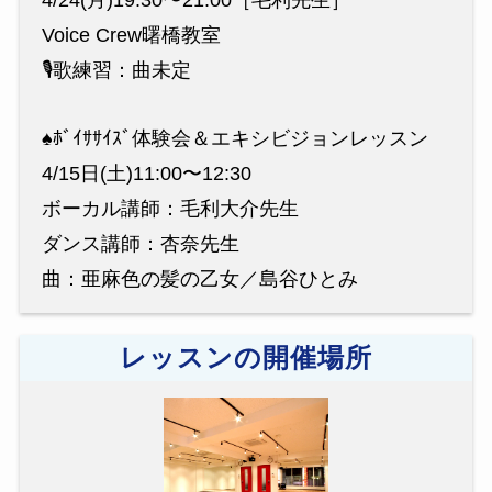
Voice Crew曙橋教室
🎙歌練習：曲未定
♠️ﾎﾞｲｻｻｲｽﾞ体験会＆エキシビジョンレッスン
4/15日(土)11:00〜12:30
ボーカル講師：毛利大介先生
ダンス講師：杏奈先生
曲：亜麻色の髪の乙女／島谷ひとみ
レッスンの開催場所