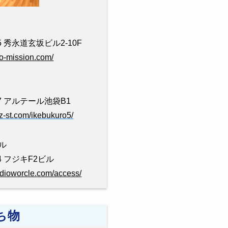
 秀永道玄坂ビル2-10F
dio-mission.com/
7 アルテール池袋B1
zz-st.com/ikebukuro5/
ル
4 フジキF2ビル
udioworcle.com/access/
ち物