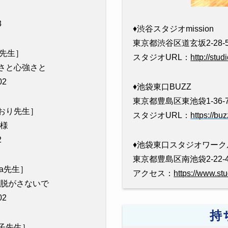
3
♦︎渋谷スタジオmission
東京都渋谷区道玄坂2-28-5
ya先生］
スタジオURL：
http://stu
切なさと心強さと
2
♦︎池袋東口BUZZ
東京都豊島区東池袋1-36-
0［しおり先生］
スタジオURL：
https://bu
神様
2
♦︎池袋東口スタジオワーク
東京都豊島区南池袋2-22-
Aya先生］
アクセス：
https://www.st
服を脱がさないで
2
持
［慶子先生］