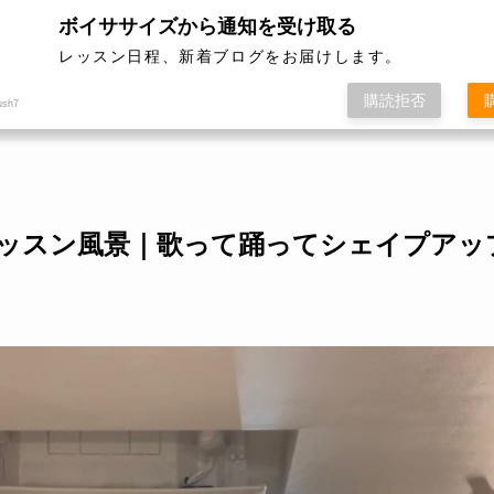
性限定」
ボイササイズから通知を受け取る
レッスン日程、新着ブログをお届けします。
ボイササイズ
レッスン開催日程
料
購読拒否
ush7
/19 レッスン風景｜歌って踊ってシェイプアッ