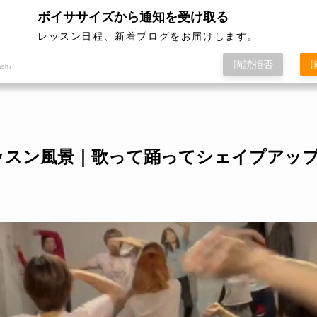
性限定」
ボイササイズから通知を受け取る
レッスン日程、新着ブログをお届けします。
ボイササイズ
レッスン開催日程
料
購読拒否
ush7
13 レッスン風景｜歌って踊ってシェイプアッ