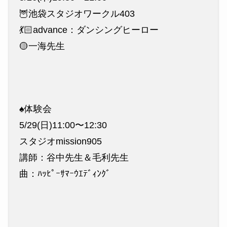
🦉池袋スタジオワークル403
💃🏻advance：ダンシングヒーロー
🟡一海先生
♠️体験会
5/29(日)11:00〜12:30
スタジオmission905
講師：谷中先生＆毛利先生
曲：ﾊｯﾋﾟｰｻﾏｰｳｴﾃﾞｨﾝｸﾞ