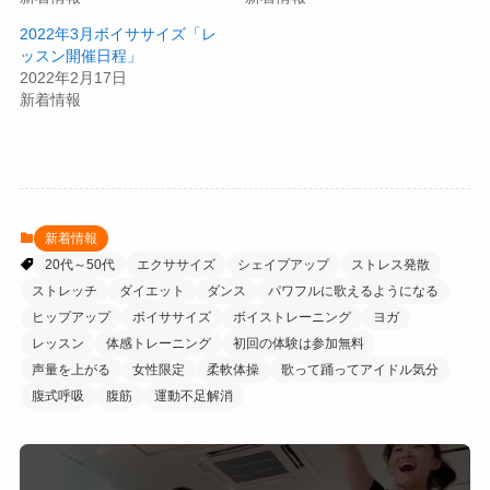
2022年3月ボイササイズ「レ
ッスン開催日程」
2022年2月17日
新着情報
新着情報
20代～50代
エクササイズ
シェイプアップ
ストレス発散
ストレッチ
ダイエット
ダンス
パワフルに歌えるようになる
ヒップアップ
ボイササイズ
ボイストレーニング
ヨガ
レッスン
体感トレーニング
初回の体験は参加無料
声量を上がる
女性限定
柔軟体操
歌って踊ってアイドル気分
腹式呼吸
腹筋
運動不足解消